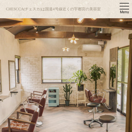
t
CHESCCA(チェスカ)は国道4号線近くの宇都宮の美容室
o
Menu
g
g
l
e
n
a
v
i
g
a
t
i
o
n