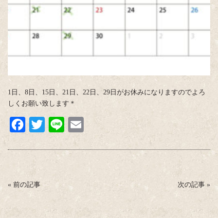
1日、8日、15日、21日、22日、29日がお休みになりますのでよろ
しくお願い致します＊
Fa
T
Li
E
ce
wi
ne
m
bo
tte
ail
ok
r
«
前の記事
次の記事
»