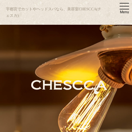
t
宇都宮でカットやヘッドスパなら、美容室CHESCCA(チ
o
Menu
g
ェスカ)
g
l
e
n
a
v
i
g
a
t
i
o
n