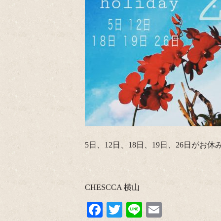
5日、12日、18日、19日、26日がお
CHESCCA 横山
Fa
T
Li
E