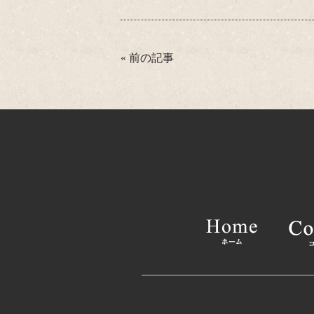
ce
wi
ne
m
bo
tte
ail
ok
r
«
前の記事