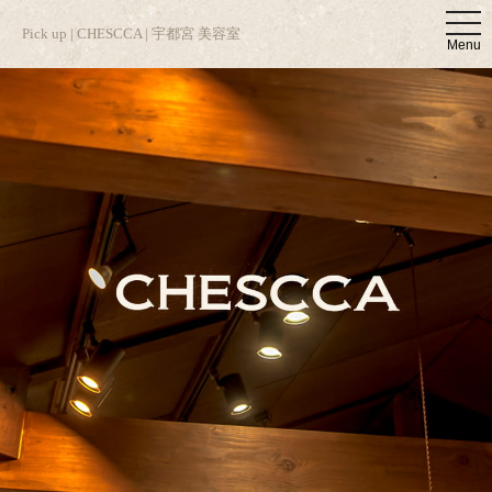
t
Pick up | CHESCCA | 宇都宮 美容室
o
Menu
g
g
l
e
n
a
v
i
g
a
t
i
o
n