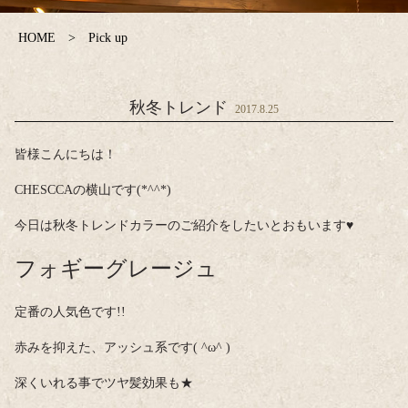
HOME
Pick up
秋冬トレンド
2017.8.25
皆様こんにちは！
CHESCCAの横山です(*^^*)
今日は秋冬トレンドカラーのご紹介をしたいとおもいます♥
フォギーグレージュ
定番の人気色です!!
赤みを抑えた、アッシュ系です( ^ω^ )
深くいれる事でツヤ髪効果も★