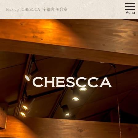
t
Pick up | CHESCCA | 宇都宮 美容室
o
Menu
g
g
l
e
n
a
v
i
g
a
t
i
o
n