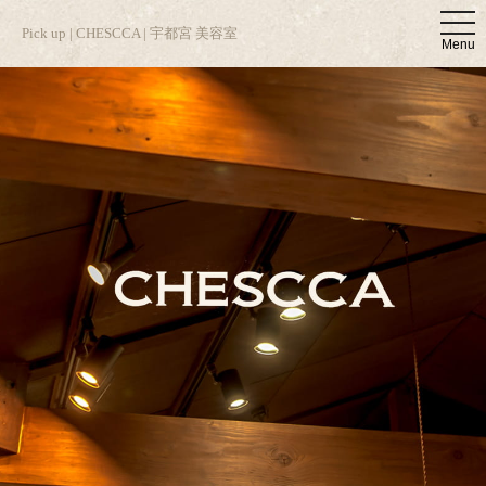
t
Pick up | CHESCCA | 宇都宮 美容室
o
Menu
g
g
l
e
n
a
v
i
g
a
t
i
o
n