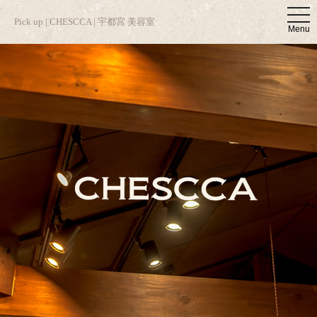
t
Pick up | CHESCCA | 宇都宮 美容室
o
Menu
g
g
l
e
n
a
v
i
g
a
t
i
o
n