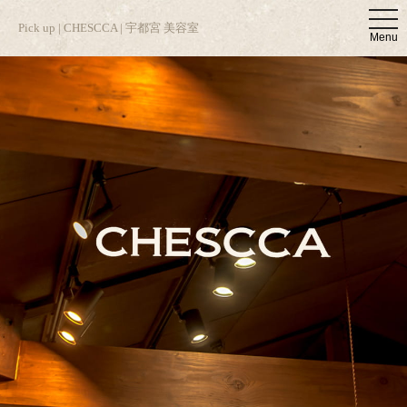
t
Pick up | CHESCCA | 宇都宮 美容室
o
Menu
g
g
l
e
n
a
v
i
g
a
t
i
o
n