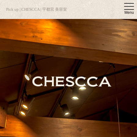
t
Pick up | CHESCCA | 宇都宮 美容室
o
Menu
g
g
l
e
n
a
v
i
g
a
t
i
o
n