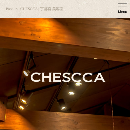
t
Pick up | CHESCCA | 宇都宮 美容室
o
Menu
g
g
l
e
n
a
v
i
g
a
t
i
o
n