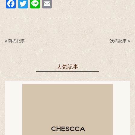
Fa
T
Li
E
ce
wi
ne
m
bo
tte
ail
ok
r
«
前の記事
次の記事
»
人気記事