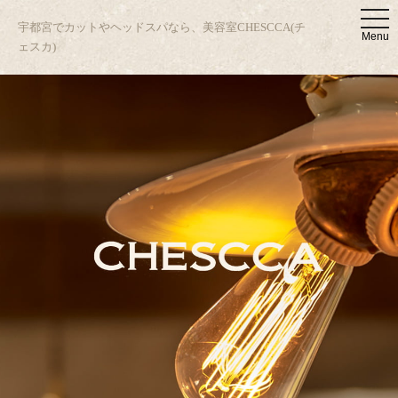
t
宇都宮でカットやヘッドスパなら、美容室CHESCCA(チ
o
Menu
g
ェスカ)
g
l
e
n
a
v
i
g
a
t
i
o
n