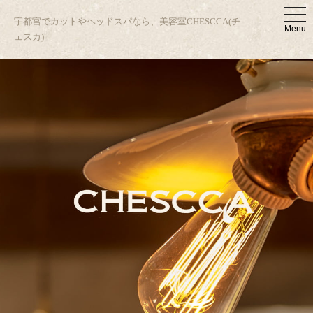
t
宇都宮でカットやヘッドスパなら、美容室CHESCCA(チ
o
Menu
g
ェスカ)
g
l
e
n
a
v
i
g
a
t
i
o
n