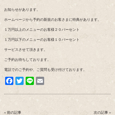
お知らせがあります。
ホームぺージから予約の新規のお客さまに特典があります。
１万円以上のメニューのお客様２０パーセント
１万円以下のメニューのお客様１０パーセント
サービスさせて頂きます。
ご予約お待ちしております。
電話でのご予約や、ご質問も受け付けております。
Fa
T
Li
E
ce
wi
ne
m
bo
tte
ail
ok
r
«
前の記事
次の記事
»