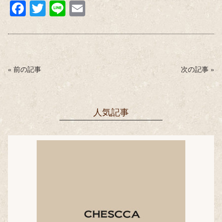
Fa
T
Li
E
ce
wi
ne
m
bo
tte
ail
ok
r
«
前の記事
次の記事
»
人気記事