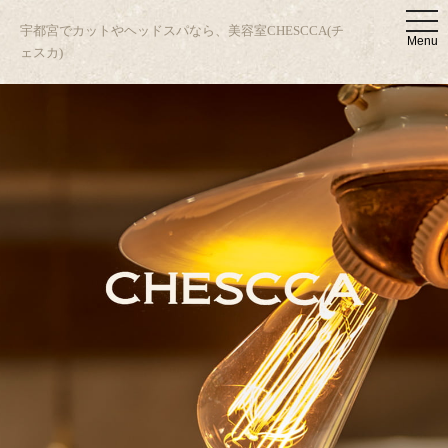
t
宇都宮でカットやヘッドスパなら、美容室CHESCCA(チ
o
Menu
g
ェスカ)
g
l
e
n
a
v
i
g
a
t
i
o
n