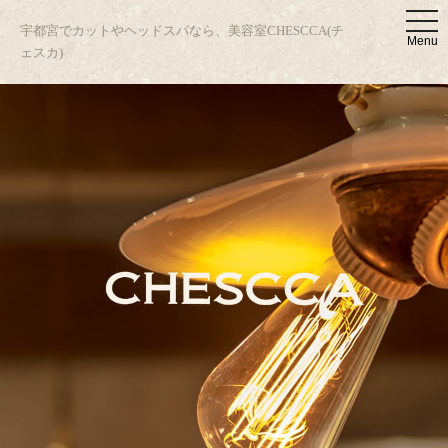
t
宇都宮でカットやヘッドスパなら、美容室CHESCCA(チ
o
Menu
g
ェスカ)
g
l
e
n
a
v
i
g
a
t
i
o
n