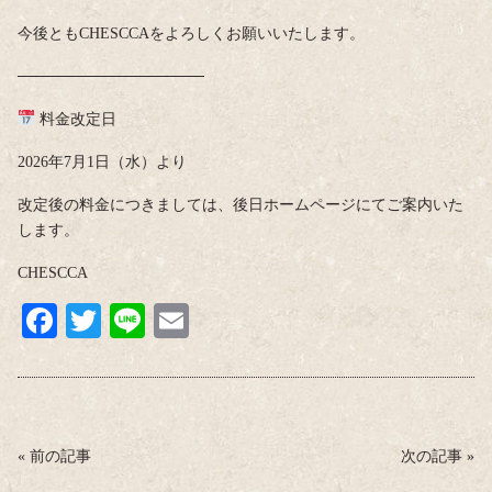
今後ともCHESCCAをよろしくお願いいたします。
─────────────────
料金改定日
2026年7月1日（水）より
改定後の料金につきましては、後日ホームページにてご案内いた
します。
CHESCCA
Fa
T
Li
E
ce
wi
ne
m
bo
tte
ail
ok
r
«
前の記事
次の記事
»