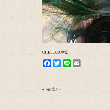
CHESCCA横山
Fa
T
Li
E
ce
wi
ne
m
bo
tte
ail
ok
r
«
前の記事