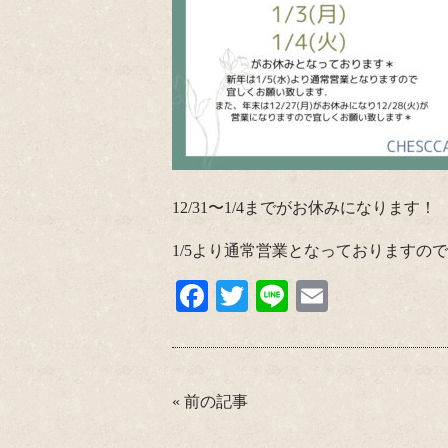
12/31〜1/4までがお休みになります！
1/5より通常営業となっておりますので宜
Fa
T
Li
E
ce
wi
ne
m
bo
tte
ail
ok
r
«
前の記事