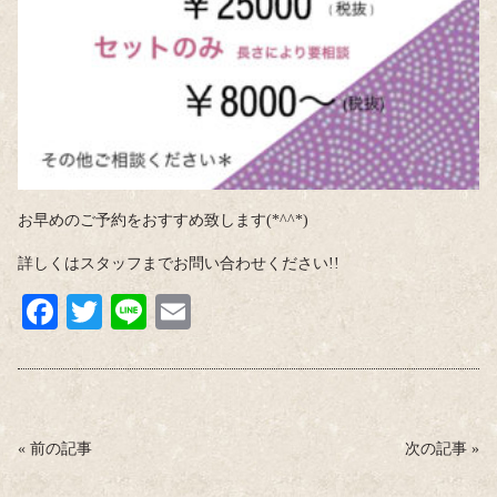
お早めのご予約をおすすめ致します(*^^*)
詳しくはスタッフまでお問い合わせください!!
Fa
T
Li
E
ce
wi
ne
m
bo
tte
ail
ok
r
«
前の記事
次の記事
»