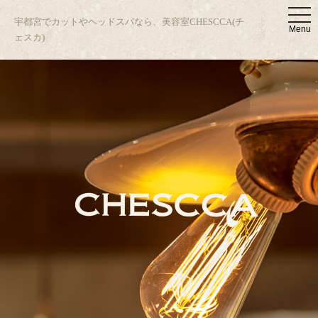
t
宇都宮でカットやヘッドスパなら、美容室CHESCCA(チ
o
Menu
g
ェスカ)
g
l
e
n
a
v
i
g
a
t
i
o
n