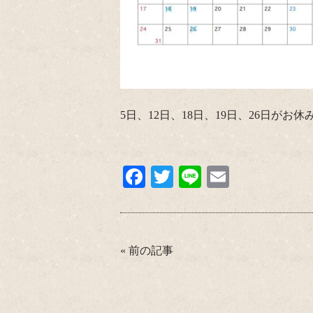
5日、12日、18日、19日、26日がお
Fa
T
Li
E
ce
wi
ne
m
bo
tte
ail
ok
r
«
前の記事