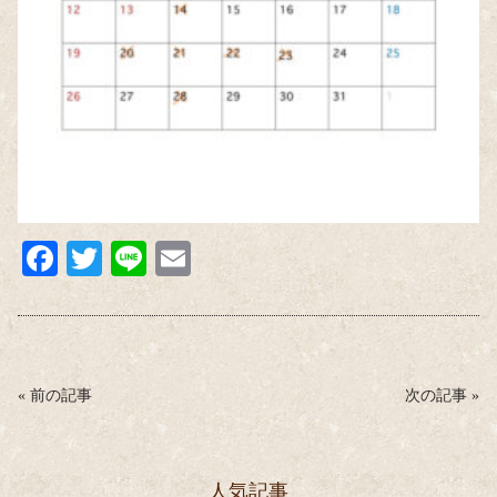
Fa
T
Li
E
ce
wi
ne
m
bo
tte
ail
ok
r
«
前の記事
次の記事
»
人気記事