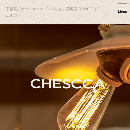
t
宇都宮でカットやヘッドスパなら、美容室CHESCCA(チ
o
Menu
g
ェスカ)
g
l
e
n
a
v
i
g
a
t
i
o
n