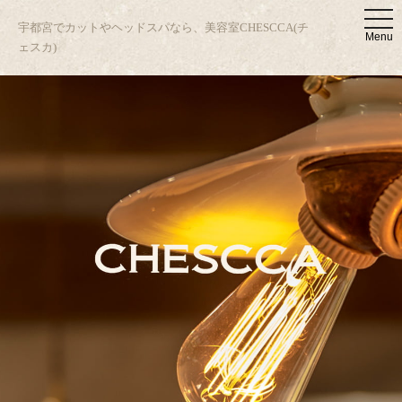
t
宇都宮でカットやヘッドスパなら、美容室CHESCCA(チ
o
Menu
g
ェスカ)
g
l
e
n
a
v
i
g
a
t
i
o
n