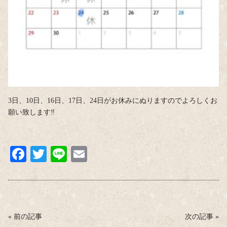
3日、10日、16日、17日、24日がお休みにぬりますのでよろしくお
願い致します‼︎
Fa
T
Li
E
ce
wi
ne
m
bo
tte
ail
ok
r
«
前の記事
次の記事
»