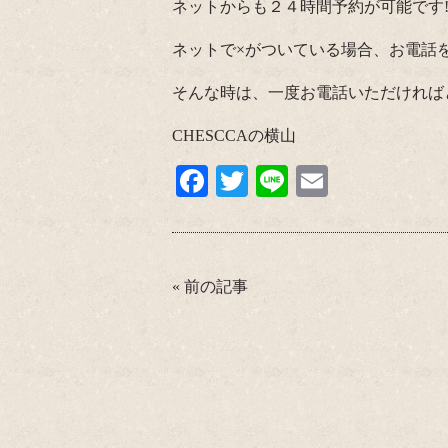
ネットからも２４時間予約が可能です!
ネットで×がついている場合、お電話を
そんな時は、一度お電話いただければと思い
CHESCCAの横山
Fa
T
Li
E
ce
wi
ne
m
bo
tte
ail
ok
r
«
前の記事