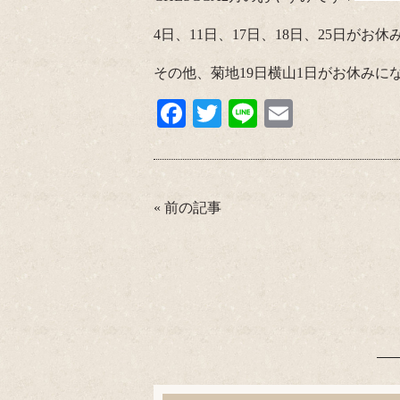
4日、11日、17日、18日、25日がお休み
その他、菊地19日横山1日がお休みに
Fa
T
Li
E
ce
wi
ne
m
bo
tte
ail
ok
r
«
前の記事