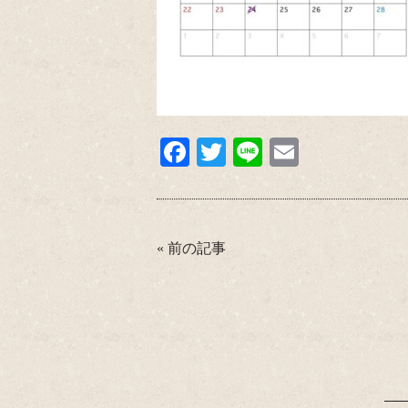
Fa
T
Li
E
ce
wi
ne
m
bo
tte
ail
ok
r
«
前の記事