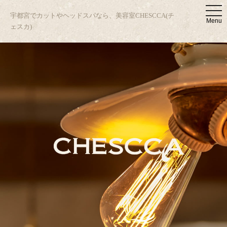
t
宇都宮でカットやヘッドスパなら、美容室CHESCCA(チ
o
Menu
g
ェスカ)
g
l
e
n
a
v
i
g
a
t
i
o
n