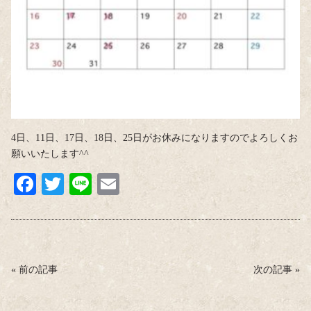
4日、11日、17日、18日、25日がお休みになりますのでよろしくお
願いいたします^^
Fa
T
Li
E
ce
wi
ne
m
bo
tte
ail
ok
r
«
前の記事
次の記事
»