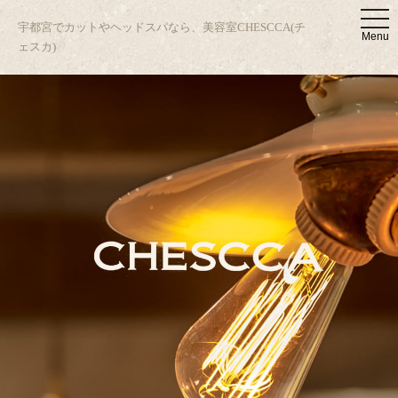
t
宇都宮でカットやヘッドスパなら、美容室CHESCCA(チ
o
Menu
g
ェスカ)
g
l
e
n
a
v
i
g
a
t
i
o
n