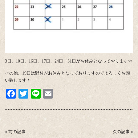
3日、10日、16日、17日、24日、31日がお休みとなっております^^
その他、19日は野村がお休みとなっておりますのでよろしくお願
い致します＊
Fa
T
Li
E
ce
wi
ne
m
bo
tte
ail
ok
r
«
前の記事
次の記事
»