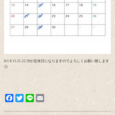
6/1.8.15.21.22.29が定休日になりますのでよろしくお願い致します
◎
Fa
T
Li
E
ce
wi
ne
m
bo
tte
ail