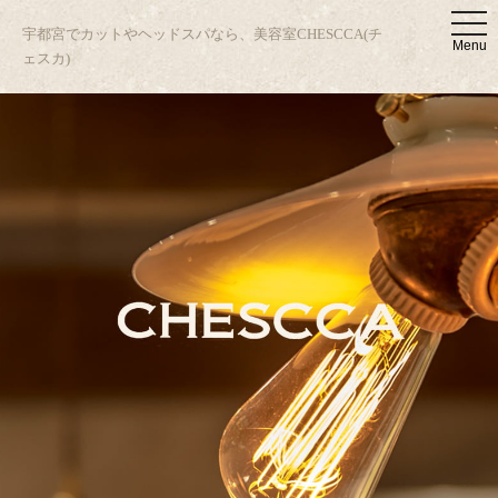
t
宇都宮でカットやヘッドスパなら、美容室CHESCCA(チ
o
Menu
g
ェスカ)
g
l
e
n
a
v
i
g
a
t
i
o
n