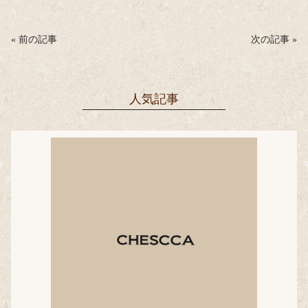
ok
r
«
前の記事
次の記事
»
人気記事