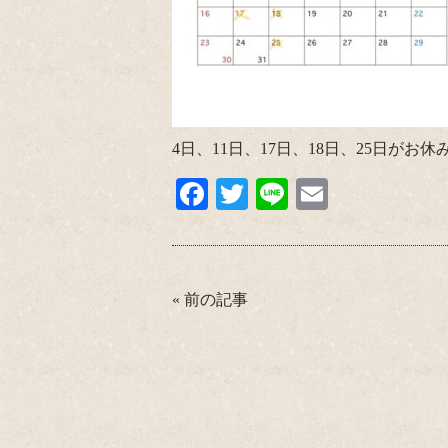
4日、11日、17日、18日、25日がお
Fa
T
Li
E
ce
wi
ne
m
bo
tte
ail
ok
r
«
前の記事