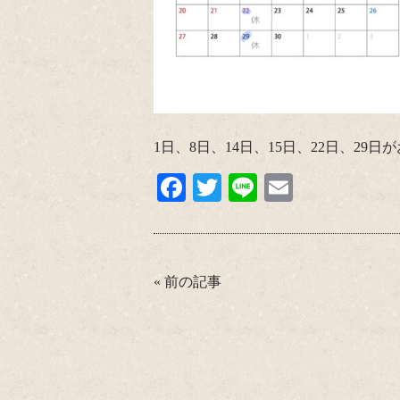
1日、8日、14日、15日、22日、29
Fa
T
Li
E
ce
wi
ne
m
bo
tte
ail
ok
r
«
前の記事