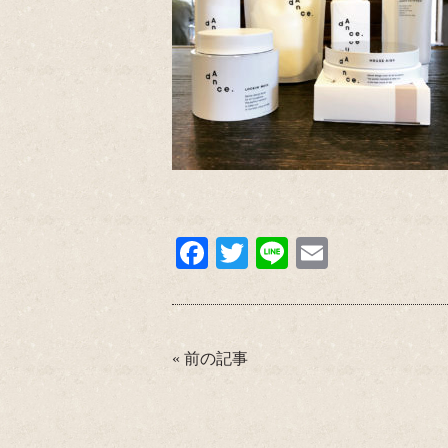
Fa
T
Li
E
ce
wi
ne
m
bo
tte
ail
ok
r
«
前の記事