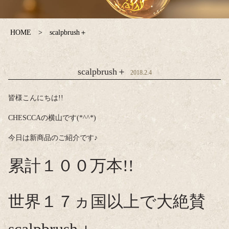
HOME
scalpbrush＋
scalpbrush＋
2018.2.4
皆様こんにちは!!
CHESCCAの横山です(*^^*)
今日は新商品のご紹介です♪
累計１００万本!!
世界１７ヵ国以上で大絶賛