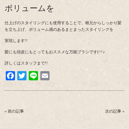
ボリュームを
仕上げのスタイリングにも使用することで、根元からしっかり髪
を立ち上げ、ボリューム感のあるまとまったスタイリングを
実現します!!
髪にも頭皮にもとってもおススメな万能ブラシです(^^♪
詳しくはスタッフまで!!
Fa
T
Li
E
ce
wi
ne
m
bo
tte
ail
ok
r
«
前の記事
次の記事
»