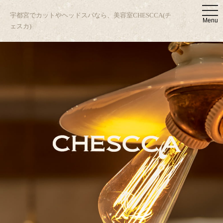
t
宇都宮でカットやヘッドスパなら、美容室CHESCCA(チ
o
Menu
g
ェスカ)
g
l
e
n
a
v
i
g
a
t
i
o
n