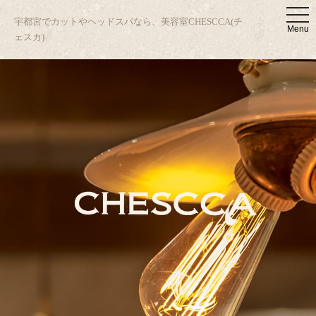
t
宇都宮でカットやヘッドスパなら、美容室CHESCCA(チ
o
Menu
g
ェスカ)
g
l
e
n
a
v
i
g
a
t
i
o
n