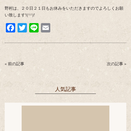
野村は、２０日２１日もお休みをいただきますのでよろしくお願
い致します!(^^)!
Fa
T
Li
E
ce
wi
ne
m
bo
tte
ail
ok
r
«
前の記事
次の記事
»
人気記事